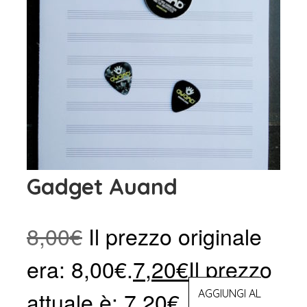
Gadget Auand
8,00
€
Il prezzo originale
era: 8,00€.
7,20
€
Il prezzo
attuale è: 7,20€.
AGGIUNGI AL